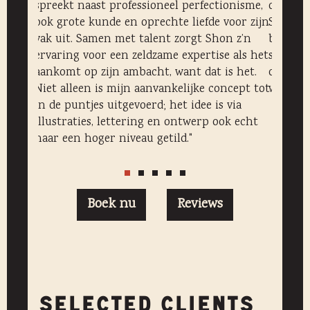
spreekt naast professioneel perfectionisme,
onze gr
respect
ook grote kunde en oprechte liefde voor zijn
Shon wa
ultaat
vak uit. Samen met talent zorgt Shon z’n
beschik
ervaring voor een zeldzame expertise als het
suggest
aankomt op zijn ambacht, want dat is het.
onze ga
Niet alleen is mijn aanvankelijke concept tot
worden!
in de puntjes uitgevoerd; het idee is via
illustraties, lettering en ontwerp ook echt
naar een hoger niveau getild."
Boek nu
Reviews
SELECTED CLIENTS