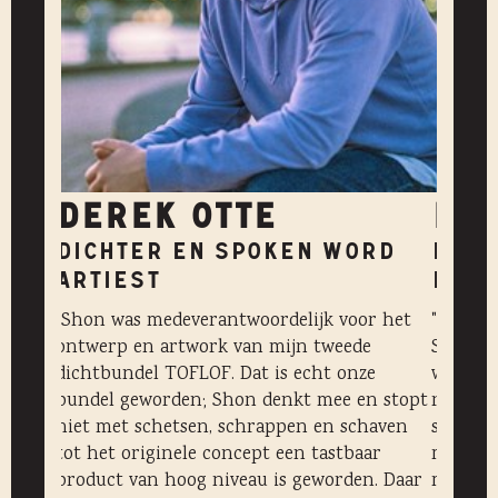
DEREK OTTE
LOE
DICHTER EN SPOKEN WORD
EIGE
ARTIEST
KITC
oor
"Shon was medeverantwoordelijk voor het
"In het
open
ontwerp en artwork van mijn tweede
Shon sa
erzalen
dichtbundel TOFLOF. Dat is echt onze
waarvoo
e van
bundel geworden; Shon denkt mee en stopt
resulta
niet met schetsen, schrappen en schaven
super t
e
tot het originele concept een tastbaar
mijn ei
ft
product van hoog niveau is geworden. Daar
meteen 