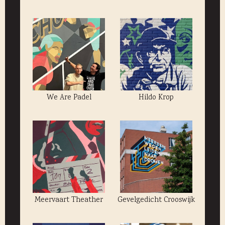
We Are Padel
Hildo Krop
Meervaart Theather
Gevelgedicht Crooswijk