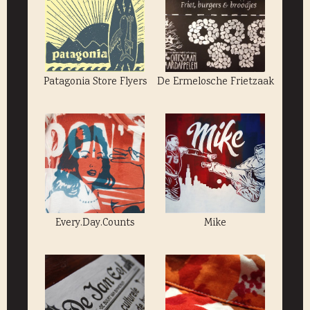
Patagonia Store Flyers
De Ermelosche Frietzaak
Every.Day.Counts
Mike