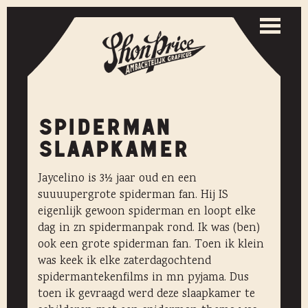
Togg
navi
Toggle
naviga
SPIDERMAN
SLAAPKAMER
Jaycelino is 3½ jaar oud en een
suuuupergrote spiderman fan. Hij IS
eigenlijk gewoon spiderman en loopt elke
dag in zn spidermanpak rond. Ik was (ben)
ook een grote spiderman fan. Toen ik klein
was keek ik elke zaterdagochtend
spidermantekenfilms in mn pyjama. Dus
toen ik gevraagd werd deze slaapkamer te