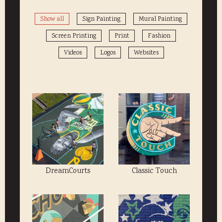
Show all
Sign Painting
Mural Painting
Screen Printing
Print
Fashion
Videos
Logos
Websites
DreamCourts
Classic Touch