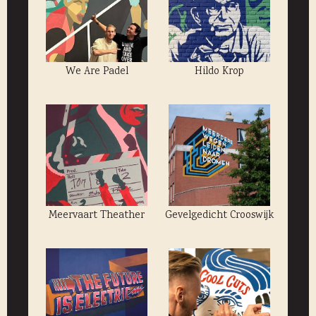
We Are Padel
Hildo Krop
Meervaart Theather
Gevelgedicht Crooswijk