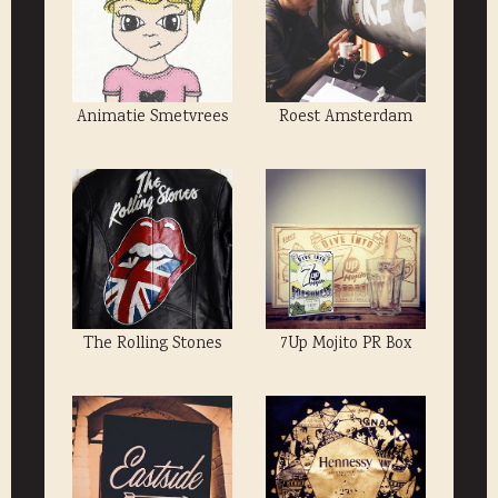
Animatie Smetvrees
Roest Amsterdam
The Rolling Stones
7Up Mojito PR Box