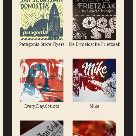
Patagonia Store Flyers
De Ermelosche Frietzaak
Every.Day.Counts
Mike