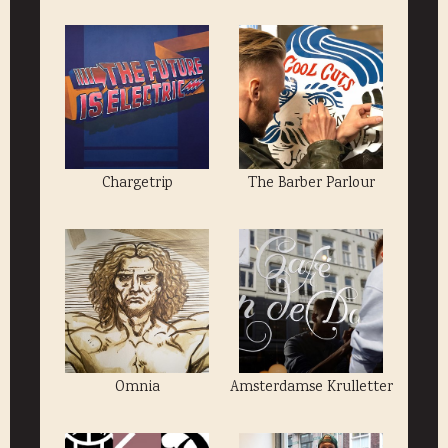
Chargetrip
The Barber Parlour
Omnia
Amsterdamse Krulletter