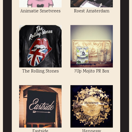
Animatie Smetvrees
Roest Amsterdam
The Rolling Stones
7Up Mojito PR Box
Eastside
Hennessy