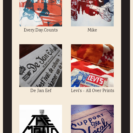
Every.Day.Counts
Mike
De Jan Eef
Levi's - All Over Prints