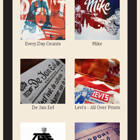
Every.Day.Counts
Mike
De Jan Eef
Levi's - All Over Prints