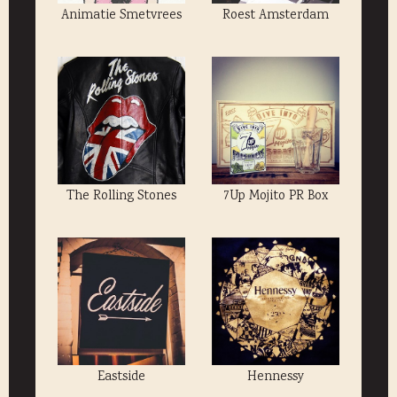
Animatie Smetvrees
Roest Amsterdam
The Rolling Stones
7Up Mojito PR Box
Eastside
Hennessy