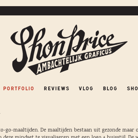
PORTFOLIO
REVIEWS
VLOG
BLOG
SH
PORTFOLIO
REVIEWS
VLOG
BLOG
SH
 to-go-maaltijden. De maaltijden bestaan uit gezonde maar o
om deze mindset te visualiseren met een logo + huisstijl. De