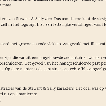
eg maar.
kters van Stewart & Sally zien. Dus aan de ene kant de stevi
elf in het logo zijn hier een letterlijke vertalingen van. H
ueerd met groene en rode vlakken. Aangevuld met illustrati
en zijn, die vanuit een omgebouwde zeecontainer worden 
eschilderen. Het gevoel van het handgeschilderde past per
t uit. Op deze manier is de container een echte ‘blikvanger
lustraties van de Stewart & Sally karakters. Het doel was o
rd nu op 3 manieren:
g