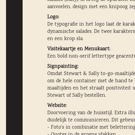
aanvoelen, design met een knipoog z
Logo:
De typografie in het logo laat de kara
dynamische salades. De twee karakters z
en een krop sla.
Visitekaartje en Menukaart:
Een bold non-serif lettertype geacent
Signpainting:
Omdat Stewart & Sally to-go-maaltijd
om de hele container met de hand te b
maaltijden en het straalt positivitei
Stewart of Sally bestellen.
Website:
Doorvoering van de huisstijl. Extra il
duidelijk te communiceren. Dit gebeu
- Foto's in combinatie met beletterin
- Quotes in de groene vlakken