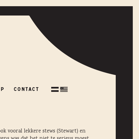
OP
CONTACT
OP
CONTACT
ok vooral lekkere stews (Stewart) en
 wens was dat het niet te serieus moest